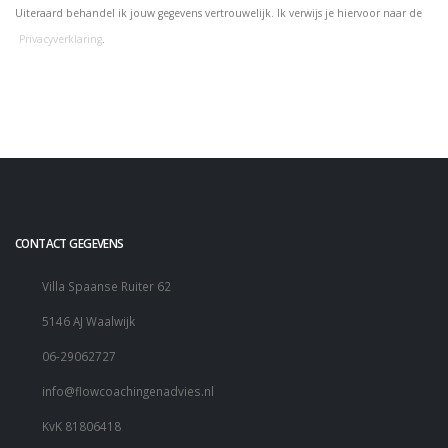
Uiteraard behandel ik jouw gegevens vertrouwelijk. Ik verwijs je hiervoor naar de
Privacyverklaring
.
CONTACT GEGEVENS
Villa Spaanse Ruiter 62
5146 AJ Waalwijk
06-29062727
info@flowcoachingenadvies.nl
KvK 81806418